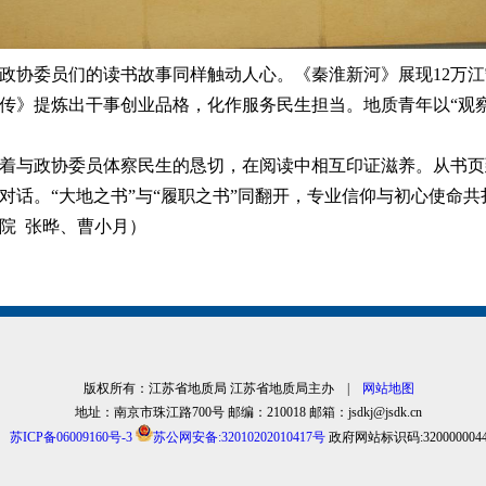
政协委员们的读书故事同样触动人心。《秦淮新河》展现12万
传》提炼出干事创业品格，化作服务民生担当。地质青年以“观
着与政协委员体察民生的恳切，在阅读中相互印证滋养。从书页
对话。“大地之书”与“履职之书”同翻开，专业信仰与初心使命
院 张晔、曹小月）
版权所有：江苏省地质局 江苏省地质局主办 |
网站地图
地址：南京市珠江路700号 邮编：210018 邮箱：jsdkj@jsdk.cn
苏ICP备06009160号-3
苏公网安备:32010202010417号
政府网站标识码:320000004